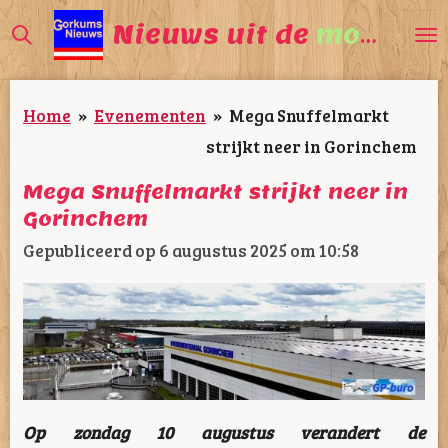
Ga
Nieuws uit de
mooiste
direct
naar
Home
»
Evenementen
»
Mega Snuffelmarkt
de
strijkt neer in Gorinchem
hoofdinhoud
Mega Snuffelmarkt strijkt neer in
Gorinchem
Gepubliceerd op 6 augustus 2025 om 10:58
Op zondag 10 augustus verandert de