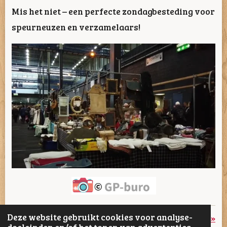
Mis het niet – een perfecte zondagbesteding voor
speurneuzen en verzamelaars!
Deze website gebruikt cookies voor analyse-
«
Vorige
Volgende
»
doeleinden en/of het tonen van advertenties.