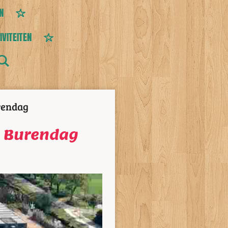
N
IVITEITEN
rendag
e Burendag