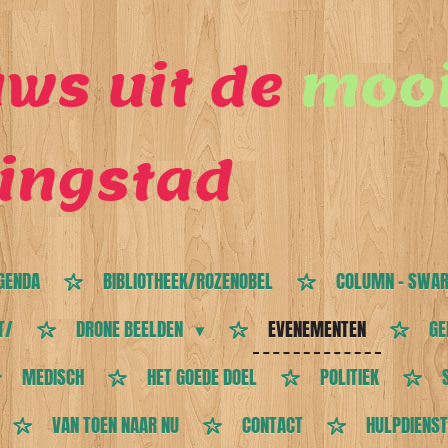
ws uit de
mooi
ingstad
GENDA
BIBLIOTHEEK/ROZENOBEL
COLUMN - SWAR
T/
DRONE BEELDEN
EVENEMENTEN
GE
MEDISCH
HET GOEDE DOEL
POLITIEK
VAN TOEN NAAR NU
CONTACT
HULPDIENS