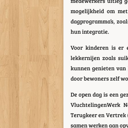
medewerkers uitleg g
mogelijkheid om met
dagprogramma’s, zoals
hun integratie.
Voor kinderen is er
lekkernijen zoals su
kunnen genieten van k
door bewoners zelf wo
De open dag is een ge
VluchtelingenWerk Ne
Terugkeer en Vertrek 
samen werken aan opva