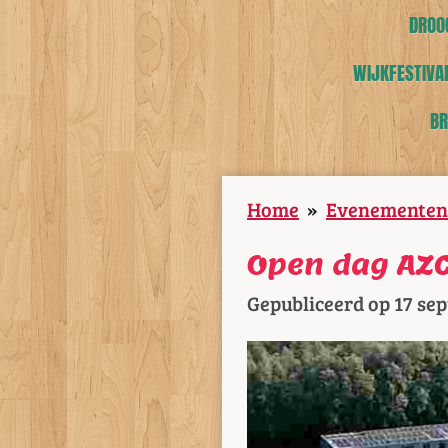
DROOG
WIJKFESTIVAL
BR
Home
»
Evenementen
Open dag AZC
Gepubliceerd op 17 se