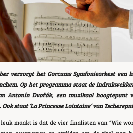
er verzorgt het Gorcums Symfonieorkest een bi
nchem. Op het programma staat de indrukwekkend
an Antonín Dvořák, een muzikaal hoogtepunt vo
 Ook staat ‘La Princesse Lointaine’ van Tscherep
leuk maakt is dat de vier finalisten van “Wie w
aton overnemen en strijden om de titel van be