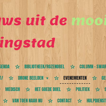
ws uit de
mooi
ingstad
GENDA
BIBLIOTHEEK/ROZENOBEL
COLUMN - SWAR
T/
DRONE BEELDEN
EVENEMENTEN
GE
MEDISCH
HET GOEDE DOEL
POLITIEK
VAN TOEN NAAR NU
CONTACT
HULPDIENS