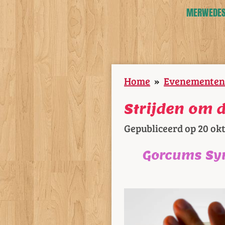
MERWEDESL
Home
»
Evenementen
Strijden om 
Gepubliceerd op 20 ok
Gorcums Sym