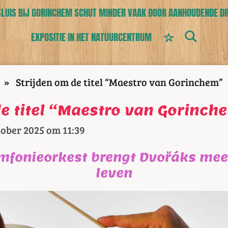
UIS BIJ GORINCHEM SCHUT MINDER VAAK DOOR AANHOUDENDE D
EXPOSITIE IN HET NATUURCENTRUM
»
Strijden om de titel “Maestro van Gorinchem”
de titel “Maestro van Gorinch
tober 2025 om 11:39
fonieorkest brengt Dvořáks mee
leven