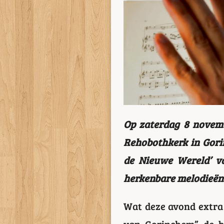
Op zaterdag 8 novemb
Rehobothkerk in Gori
de Nieuwe Wereld’ v
herkenbare melodieën.
Wat deze avond extra 
van Gorinchem” de b