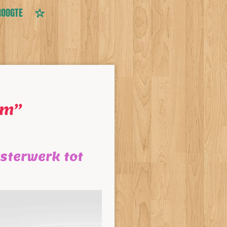
ROOGTE
em”
sterwerk tot