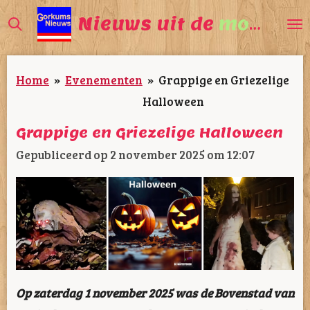
Ga
Nieuws uit de
mooiste
direct
naar
Home
»
Evenementen
»
Grappige en Griezelige
de
Halloween
hoofdinhoud
Grappige en Griezelige Halloween
Gepubliceerd op 2 november 2025 om 12:07
Op zaterdag 1 november 2025 was de Bovenstad van