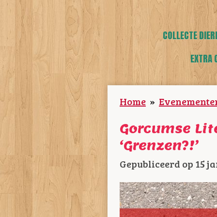
COLLECTE DIER
EXTRA 
Home
»
Evenemente
Gorcumse Lit
‘Grenzen?!’
Gepubliceerd op 15 ja