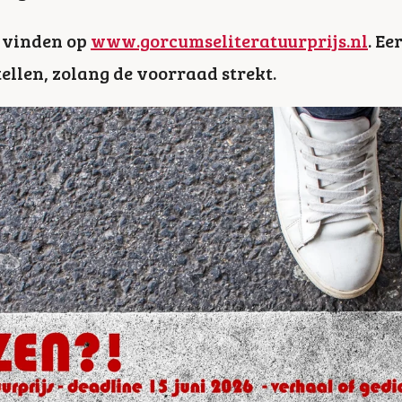
e vinden op
www.gorcumseliteratuurprijs.nl
. Ee
ellen, zolang de voorraad strekt.