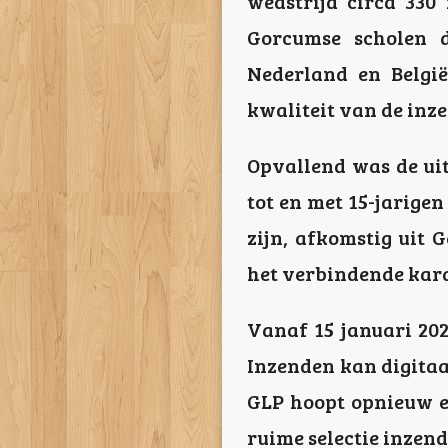
wedstrijd circa 330
Gorcumse scholen 
Nederland en België
kwaliteit van de inze
Opvallend was de uit
tot en met 15-jarige
zijn, afkomstig uit G
het verbindende kara
Vanaf 15 januari 202
Inzenden kan digitaal
GLP hoopt opnieuw e
ruime selectie inzen