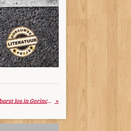
Westerbliekenfeest barst los in Gorinchem!
»