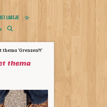
HET LAATJE
t thema ‘Grenzen?!’
met thema