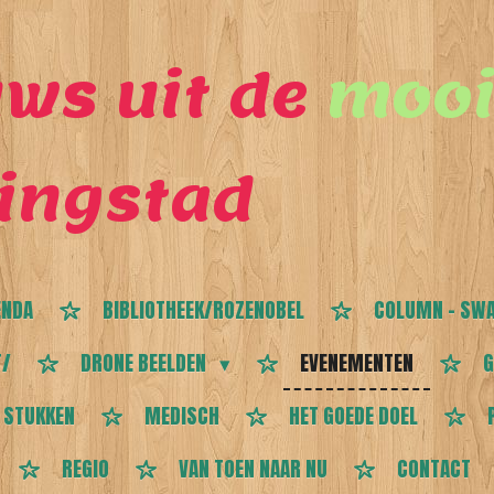
ws uit de
mooi
ingstad
ENDA
BIBLIOTHEEK/ROZENOBEL
COLUMN - SWA
T/
DRONE BEELDEN
EVENEMENTEN
G
 STUKKEN
MEDISCH
HET GOEDE DOEL
REGIO
VAN TOEN NAAR NU
CONTACT