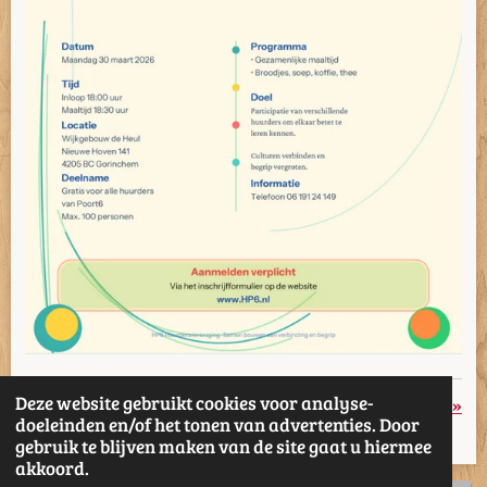
Deze website gebruikt cookies voor analyse-
«
Vorige
Volgende
»
doeleinden en/of het tonen van advertenties. Door
gebruik te blijven maken van de site gaat u hiermee
D
D
S
D
akkoord.
e
e
h
e