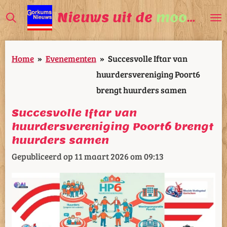
Ga
Nieuws uit de
mooiste
V
direct
naar
Home
»
Evenementen
»
Succesvolle Iftar van
de
huurdersvereniging Poort6
hoofdinhoud
brengt huurders samen
Succesvolle Iftar van
huurdersvereniging Poort6 brengt
huurders samen
Gepubliceerd op 11 maart 2026 om 09:13