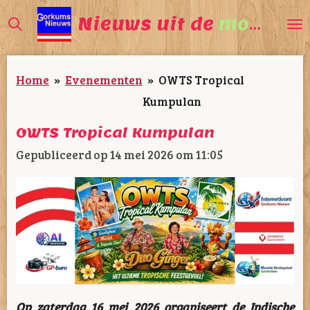
Ga
Nieuws uit de
mooiste
direct
naar
Home
»
Evenementen
»
OWTS Tropical
de
Kumpulan
hoofdinhoud
OWTS Tropical Kumpulan
Gepubliceerd op 14 mei 2026 om 11:05
Op zaterdag 16 mei 2026 organiseert de Indische