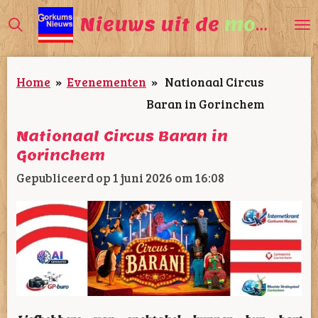
Ga
Nieuws uit de
mooiste
direct
naar
Home
»
Evenementen
»
Nationaal Circus
de
Baran in Gorinchem
hoofdinhoud
Nationaal Circus Baran in
Gorinchem
Gepubliceerd op 1 juni 2026 om 16:08