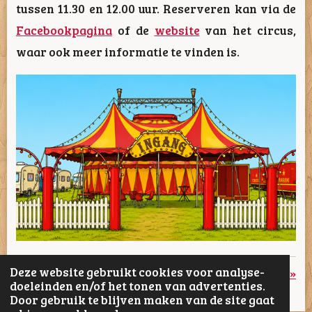
tussen 11.30 en 12.00 uur. Reserveren kan via de
Facebookpagina
of de
website
van het circus,
waar ook meer informatie te vinden is.
Deze website gebruikt cookies voor analyse-
«
Vorige
Volgende
»
doeleinden en/of het tonen van advertenties.
Door gebruik te blijven maken van de site gaat
D
D
S
D