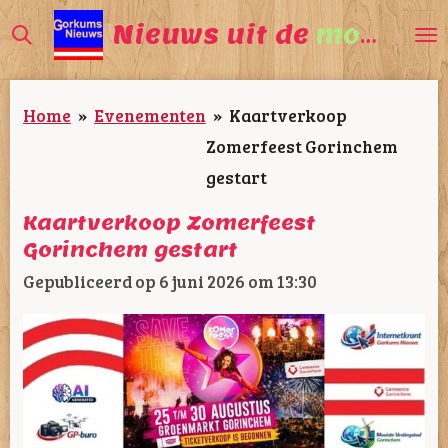
Ga
Nieuws uit de
mooiste
direct
naar
Home
»
Evenementen
»
Kaartverkoop
de
Zomerfeest Gorinchem
hoofdinhoud
gestart
Kaartverkoop Zomerfeest
Gorinchem gestart
Gepubliceerd op 6 juni 2026 om 13:30