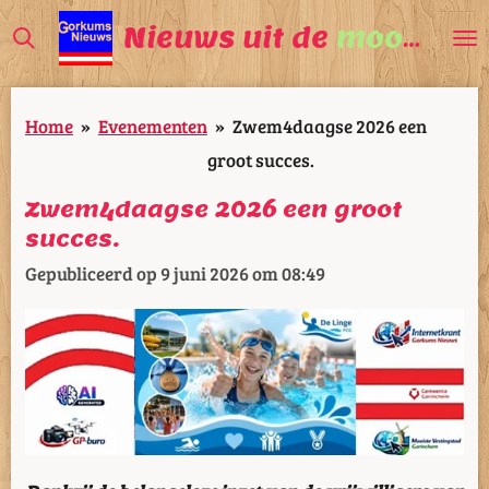
Ga
Nieuws uit de
mooiste
V
direct
naar
Home
»
Evenementen
»
Zwem4daagse 2026 een
de
groot succes.
hoofdinhoud
Zwem4daagse 2026 een groot
succes.
Gepubliceerd op 9 juni 2026 om 08:49