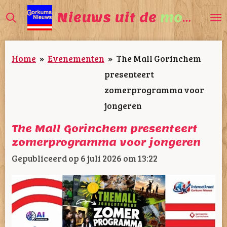
Ga
Nieuws uit de
mooiste
direct
naar
Home
»
Evenementen
»
The Mall Gorinchem
de
presenteert
hoofdinhoud
zomerprogramma voor
jongeren
The Mall Gorinchem presenteert
zomerprogramma voor jongeren
Gepubliceerd op 6 juli 2026 om 13:22