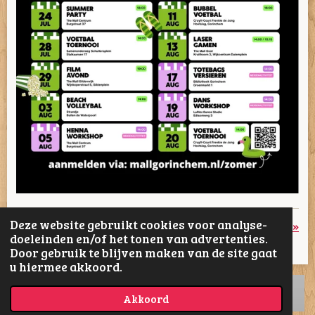
Deze website gebruikt cookies voor analyse-
«
Vorige
Volgende
»
doeleinden en/of het tonen van advertenties.
Door gebruik te blijven maken van de site gaat
D
D
S
D
u hiermee akkoord.
e
e
h
e
l
e
a
l
e
l
r
e
Akkoord
n
e
n