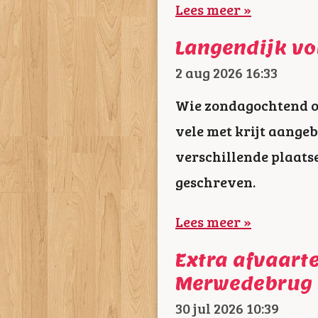
Lees meer »
Langendijk vol
2 aug 2026
16:33
Wie zondagochtend ov
vele met krijt aange
verschillende plaats
geschreven.
Lees meer »
Extra afvaar
Merwedebrug 
30 jul 2026
10:39