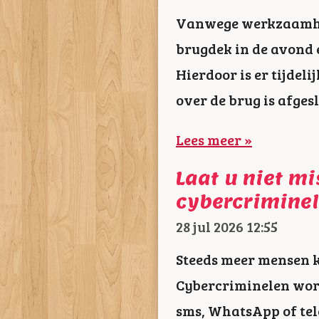
Vanwege werkzaamhe
brugdek in de avond 
Hierdoor is er tijdel
over de brug is afges
Lees meer »
Laat u niet mi
cybercrimine
28 jul 2026
12:55
Steeds meer mensen k
Cybercriminelen wor
sms, WhatsApp of tel