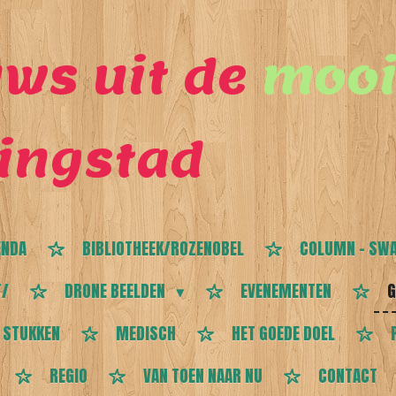
ws uit de
mooi
ingstad
ENDA
BIBLIOTHEEK/ROZENOBEL
COLUMN - SWA
T/
DRONE BEELDEN
EVENEMENTEN
G
 STUKKEN
MEDISCH
HET GOEDE DOEL
REGIO
VAN TOEN NAAR NU
CONTACT