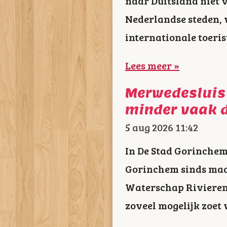
naar Duitsland niet 
Nederlandse steden, 
internationale toeris
Lees meer »
Merwedesluis
minder vaak 
5 aug 2026
11:42
In De Stad Gorinchem
Gorinchem sinds maa
Waterschap Rivieren
zoveel mogelijk zoet