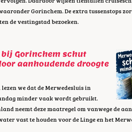
vervolgen. Daardoor wijken tientallen cruisesc
waaronder Gorinchem. De extra tussenstops zor
ten de vestingstad bezoeken.
 bij Gorinchem schut
door aanhoudende droogte
 lezen we dat de Merwedesluis in
ndag minder vaak wordt gebruikt.
land neemt deze maatregel om vanwege de aa
 water vast te houden voor de Linge en het Mer