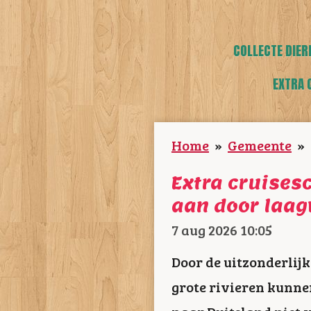
COLLECTE DIER
EXTRA 
Home
»
Gemeente
»
Extra cruise
aan door laag
7 aug 2026
10:05
Door de uitzonderlijk
grote rivieren kunne