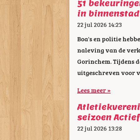
51 bekeuringe
in binnenstad
22 jul 2026
14:23
Boa's en politie hebb
naleving van de verk
Gorinchem. Tijdens de
uitgeschreven voor v
Lees meer »
Atletiekveren
seizoen Actie
22 jul 2026
13:28