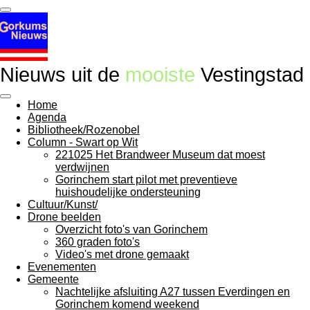
Ga
direct
naar
de
hoofdinhoud
Nieuws uit de
mooiste
Vestingstad
Home
Agenda
Bibliotheek/Rozenobel
Column - Swart op Wit
221025 Het Brandweer Museum dat moest
verdwijnen
Gorinchem start pilot met preventieve
huishoudelijke ondersteuning
Cultuur/Kunst/
Drone beelden
Overzicht foto's van Gorinchem
360 graden foto's
Video's met drone gemaakt
Evenementen
Gemeente
Nachtelijke afsluiting A27 tussen Everdingen en
Gorinchem komend weekend