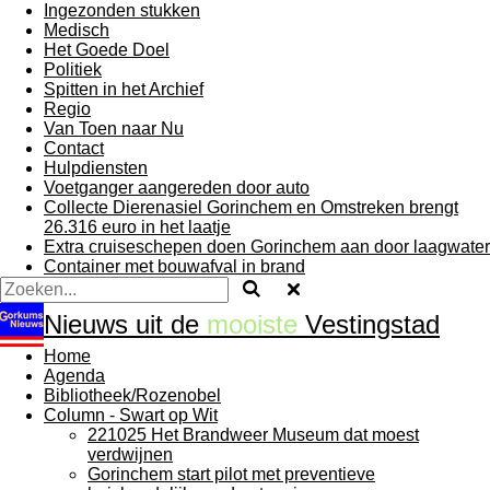
Ingezonden stukken
Medisch
Het Goede Doel
Politiek
Spitten in het Archief
Regio
Van Toen naar Nu
Contact
Hulpdiensten
Voetganger aangereden door auto
Collecte Dierenasiel Gorinchem en Omstreken brengt
26.316 euro in het laatje
Extra cruiseschepen doen Gorinchem aan door laagwater
Container met bouwafval in brand
Nieuws uit de
mooiste
Vestingstad
Home
Agenda
Bibliotheek/Rozenobel
Column - Swart op Wit
221025 Het Brandweer Museum dat moest
verdwijnen
Gorinchem start pilot met preventieve