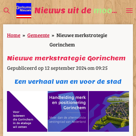
Ga
Nieuws uit de
mooiste
V
direct
naar
Home
»
Gemeente
»
Nieuwe merkstrategie
de
Gorinchem
hoofdinhoud
Nieuwe merkstrategie Gorinchem
Gepubliceerd op 12 september 2024 om 09:25
Een verhaal van en voor de stad