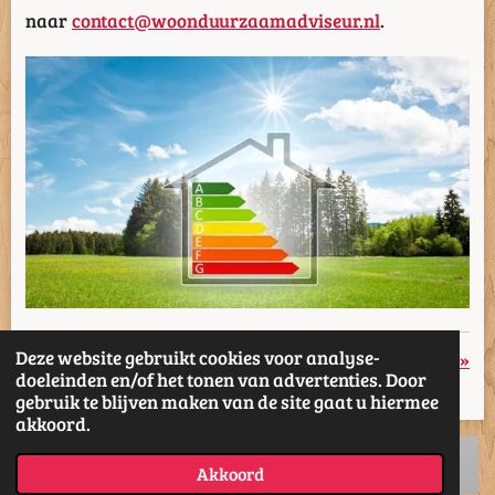
naar
contact@woonduurzaamadviseur.nl
.
Deze website gebruikt cookies voor analyse-
«
Vorige
Volgende
»
doeleinden en/of het tonen van advertenties. Door
gebruik te blijven maken van de site gaat u hiermee
D
D
S
D
akkoord.
e
e
h
e
l
e
a
l
e
l
r
e
Akkoord
n
e
n