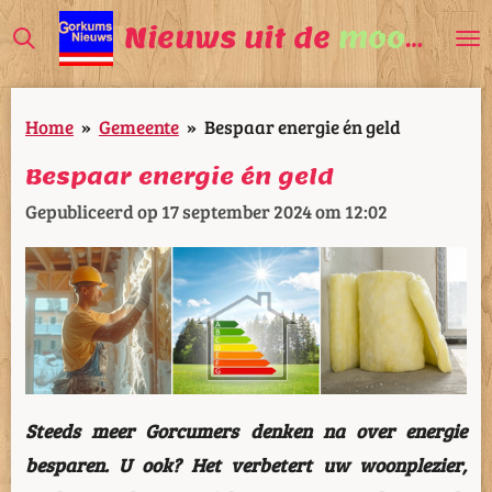
Ga
Nieuws uit de
mooiste
V
direct
naar
Home
»
Gemeente
»
Bespaar energie én geld
de
hoofdinhoud
Bespaar energie én geld
Gepubliceerd op 17 september 2024 om 12:02
Steeds meer Gorcumers denken na over energie
besparen. U ook? Het verbetert uw woonplezier,