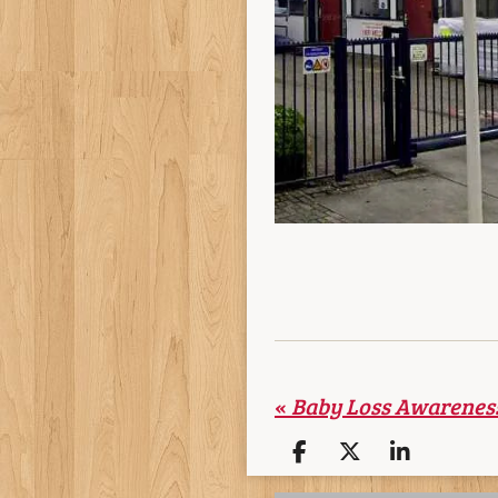
«
Baby Loss Awarenes
D
D
S
e
e
h