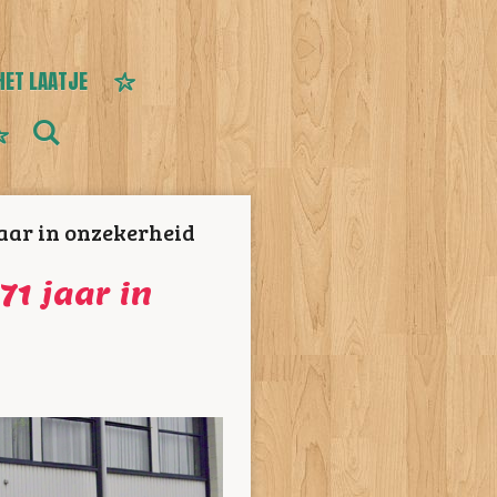
HET LAATJE
jaar in onzekerheid
71 jaar in