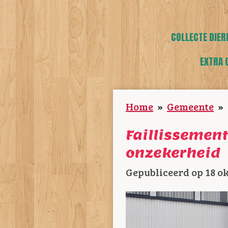
COLLECTE DIER
EXTRA 
Home
»
Gemeente
»
Faillissement
onzekerheid
Gepubliceerd op 18 ok