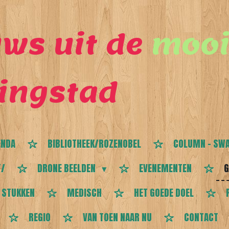
ws uit de
mooi
ingstad
ENDA
BIBLIOTHEEK/ROZENOBEL
COLUMN - SWA
T/
DRONE BEELDEN
EVENEMENTEN
G
 STUKKEN
MEDISCH
HET GOEDE DOEL
REGIO
VAN TOEN NAAR NU
CONTACT