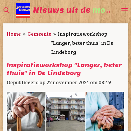
Ga
Nieuws uit de
mooiste
direct
naar
Home
»
Gemeente
»
Inspiratieworkshop
de
"Langer, beter thuis" in De
hoofdinhoud
Lindeborg
Inspiratieworkshop "Langer, beter
thuis" in De Lindeborg
Gepubliceerd op 22 november 2024 om 08:49