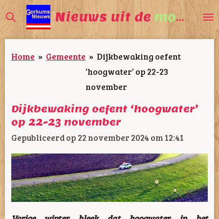
Ga
Nieuws uit de
mooiste
direct
naar
Home
»
Gemeente
»
Dijkbewaking oefent
de
‘hoogwater’ op 22-23
hoofdinhoud
november
Dijkbewaking oefent ‘hoogwater’
op 22-23 november
Gepubliceerd op 22 november 2024 om 12:41
Vorige winter bleek dat hoogwater in het