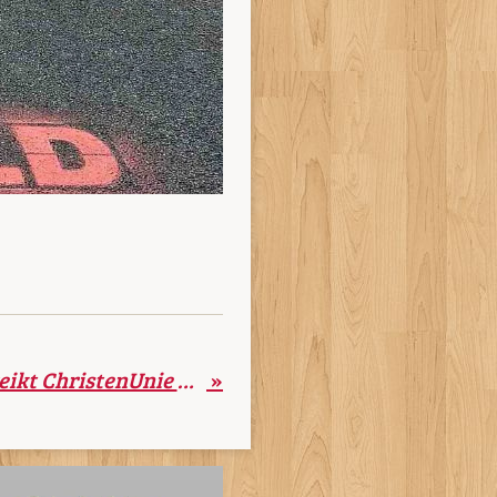
Twee keer per jaar reikt ChristenUnie Gorinchem de ‘Bliek van Waardering’ uit
»