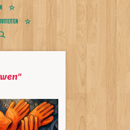
N
IVITEITEN
uwen"