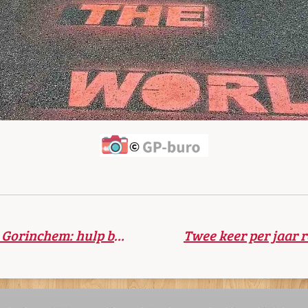
GeheugenSteunpunt Gorinchem: hulp bij vergeetachtigheid