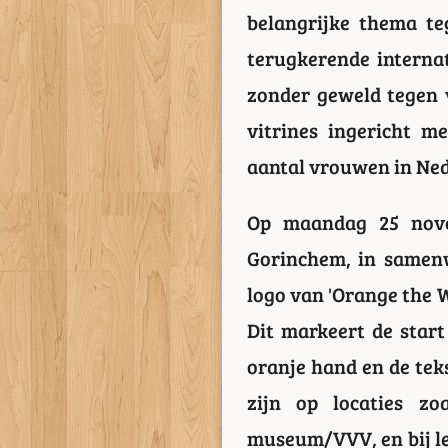
belangrijke thema te
terugkerende interna
zonder geweld tegen 
vitrines ingericht m
aantal vrouwen in Ned
Op maandag 25 nov
Gorinchem, in samen
logo van 'Orange the 
Dit markeert de star
oranje hand en de tek
zijn op locaties z
museum/VVV, en bij le