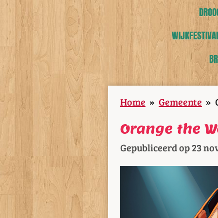
DROOG
WIJKFESTIVAL
BR
Home
»
Gemeente
»
Orange the W
Gepubliceerd op 23 no