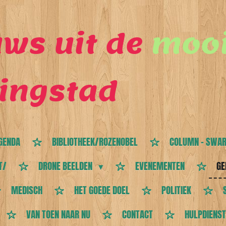
ws uit de
mooi
ingstad
GENDA
BIBLIOTHEEK/ROZENOBEL
COLUMN - SWAR
T/
DRONE BEELDEN
EVENEMENTEN
GE
MEDISCH
HET GOEDE DOEL
POLITIEK
VAN TOEN NAAR NU
CONTACT
HULPDIENS