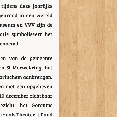
ijdens deze jaarlijks
genraad in een wereld
museum en VVV zijn de
atie symboliseert het
genoemd.
en van de gemeente
n SI Merwekring, het
 Gorinchem aanbrengen.
gen met een opgeheven
 10 december zichtbaar
ezicht, het Gorcums
 zoals Theater 't Pand