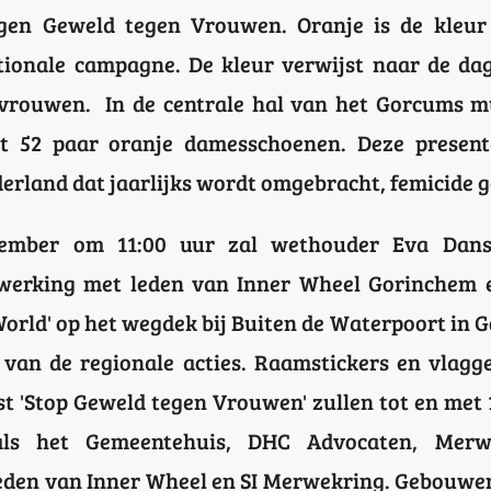
gen Geweld tegen Vrouwen. Oranje is de kleur t
tionale campagne. De kleur verwijst naar de da
vrouwen. In de centrale hal van het Gorcums 
et 52 paar oranje damesschoenen. Deze present
erland dat jaarlijks wordt omgebracht, femicide 
ember om 11:00 uur zal wethouder Eva Dans
werking met leden van Inner Wheel Gorinchem e
World' op het wegdek bij Buiten de Waterpoort in
t van de regionale acties. Raamstickers en vlag
st 'Stop Geweld tegen Vrouwen' zullen tot en met
oals het Gemeentehuis, DHC Advocaten, Merw
den van Inner Wheel en SI Merwekring. Gebouwen