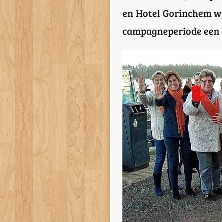
en Hotel Gorinchem wo
campagneperiode een or