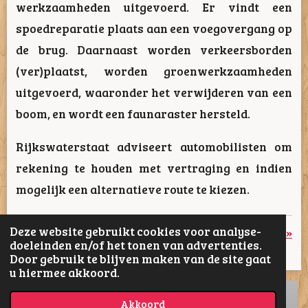
werkzaamheden uitgevoerd. Er vindt een
spoedreparatie plaats aan een voegovergang op
de brug. Daarnaast worden verkeersborden
(ver)plaatst, worden groenwerkzaamheden
uitgevoerd, waaronder het verwijderen van een
boom, en wordt een faunaraster hersteld.
Rijkswaterstaat adviseert automobilisten om
rekening te houden met vertraging en indien
mogelijk een alternatieve route te kiezen.
Deze website gebruikt cookies voor analyse-
«
Vorige
Volgende
»
doeleinden en/of het tonen van advertenties.
Door gebruik te blijven maken van de site gaat
D
D
S
D
u hiermee akkoord.
e
e
h
e
l
e
a
l
e
l
r
e
Akkoord