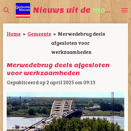
Ga
Nieuws uit de
mooiste
direct
naar
Home
»
Gemeente
»
Merwedebrug deels
de
afgesloten voor
hoofdinhoud
werkzaamheden
Merwedebrug deels afgesloten
voor werkzaamheden
Gepubliceerd op 2 april 2025 om 09:13