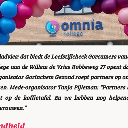
ijladvies: dat biedt de Leefstijlcheck Gorcumers va
lege aan de Willem de Vries Robbeweg 27 opent 
Organisator Gorinchem Gezond roept partners op o
en. Mede-organisator Tanja Pijleman: “Partners
jt op de koffietafel. En we hebben nog helpen
/vrouwen.”
ondheid