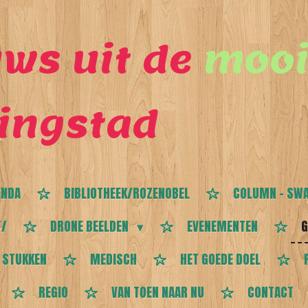
ws uit de
mooi
ingstad
ENDA
BIBLIOTHEEK/ROZENOBEL
COLUMN - SWA
T/
DRONE BEELDEN
EVENEMENTEN
G
 STUKKEN
MEDISCH
HET GOEDE DOEL
REGIO
VAN TOEN NAAR NU
CONTACT