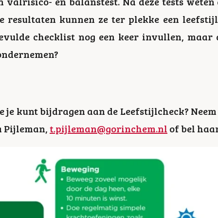
n valrisico- en balanstest. Na deze tests wete
e resultaten kunnen ze ter plekke een leefsti
evulde checklist nog een keer invullen, maar 
 ondernemen?
e je kunt bijdragen aan de Leefstijlcheck? Neem
 Pijleman,
t.pijleman@gorinchem.nl
of bel haar