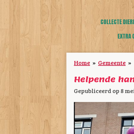
COLLECTE DIER
EXTRA 
Home
»
Gemeente
»
Helpende han
Gepubliceerd op 8 mei