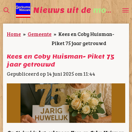
Ga
Nieuws uit de
mooiste
direct
naar
Home
»
Gemeente
»
Kees en Coby Huisman-
de
Piket 75 jaar getrouwd
hoofdinhoud
Kees en Coby Huisman- Piket 75
jaar getrouwd
Gepubliceerd op 14 juni 2025 om 11:44