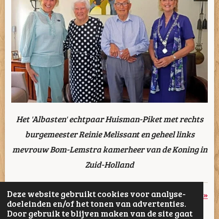
Het 'Albasten' echtpaar Huisman-Piket met rechts
burgemeester Reinie Melissant en geheel links
mevrouw Bom-Lemstra kamerheer van de Koning in
Zuid-Holland
Deze website gebruikt cookies voor analyse-
«
Vorige
Volgende
»
doeleinden en/of het tonen van advertenties.
Door gebruik te blijven maken van de site gaat
D
D
S
D