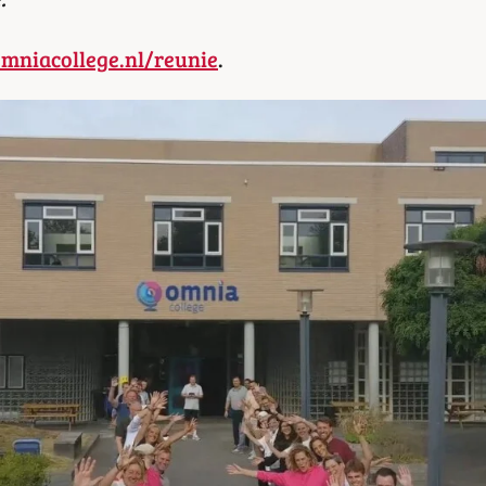
niacollege.nl/reunie
.