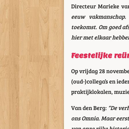
Directeur Marieke va
eeuw vakmanschap. D
toekomst. Om goed af
hier met elkaar hebben
Feestelijke reü
Op vrijdag 28 november
(oud-)collega’s en ied
praktijklokalen, muzi
Van den Berg:
“De ver
ons Omnia. Maar eerst 
van onze rijke historie