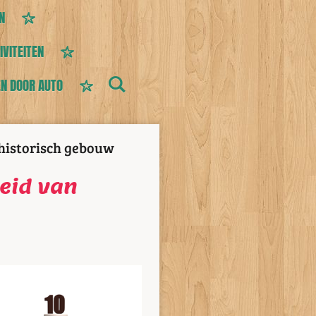
N
IVITEITEN
N DOOR AUTO
 historisch gebouw
heid van