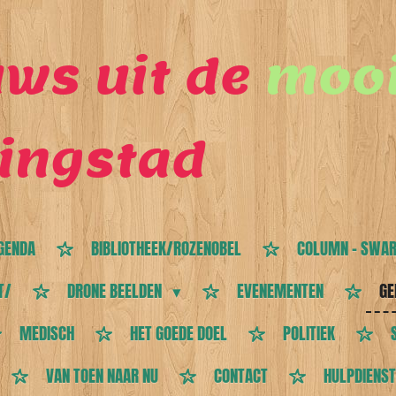
ws uit de
mooi
ingstad
GENDA
BIBLIOTHEEK/ROZENOBEL
COLUMN - SWAR
T/
DRONE BEELDEN
EVENEMENTEN
GE
MEDISCH
HET GOEDE DOEL
POLITIEK
VAN TOEN NAAR NU
CONTACT
HULPDIENS