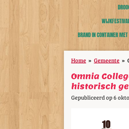
DROOG
WIJKFESTIVAL
BRAND IN CONTAINER MET
Home
»
Gemeente
»
Omnia Colleg
historisch g
Gepubliceerd op 6 okt