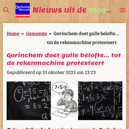
Ga
Nieuws uit de
mooiste
V
direct
naar
Home
»
Gemeente
»
Gorinchem doet gulle belofte…
de
tot de rekenmachine protesteert
hoofdinhoud
Gorinchem doet gulle belofte… tot
de rekenmachine protesteert
Gepubliceerd op 31 oktober 2025 om 13:23