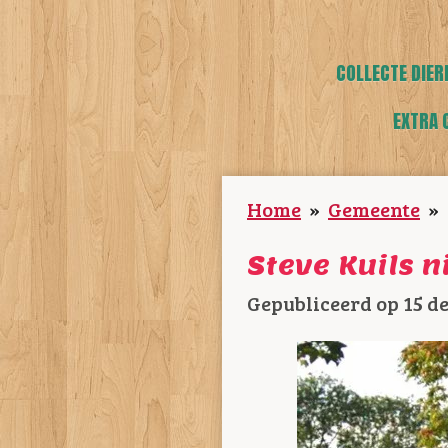
COLLECTE DIER
EXTRA 
Home
»
Gemeente
»
Steve Kuils 
Gepubliceerd op 15 d