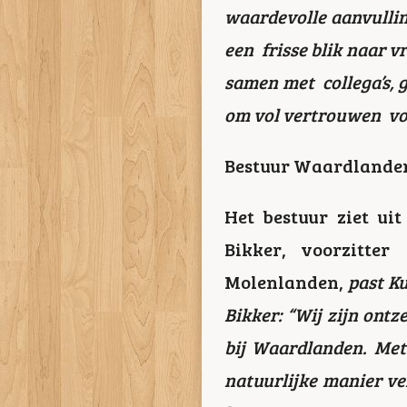
waardevolle aanvullin
een frisse blik naar v
samen met collega’s, g
om vol vertrouwen vo
Bestuur Waardlanden
Het bestuur ziet ui
Bikker, voorzitte
Molenlanden,
past Ku
Bikker: “Wij zijn ontz
bij Waardlanden. Met 
natuurlijke manier ve