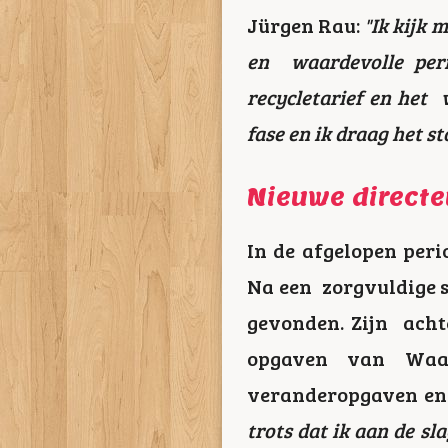
Jürgen Rau:
"Ik kijk 
en waardevolle peri
recycletarief en het 
fase en ik draag het s
Nieuwe direct
In de afgelopen peri
Na een zorgvuldige se
gevonden. Zijn acht
opgaven van Waar
veranderopgaven en 
trots dat ik aan de sl