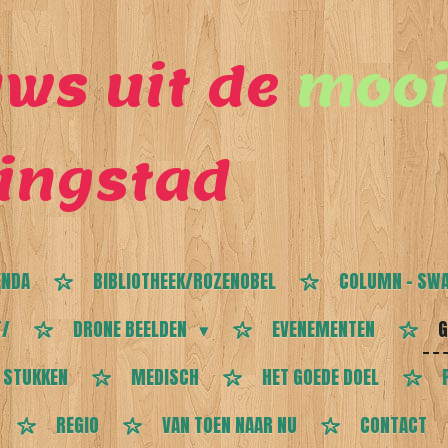
ws uit de
mooi
ingstad
ENDA
BIBLIOTHEEK/ROZENOBEL
COLUMN - SWA
T/
DRONE BEELDEN
EVENEMENTEN
G
 STUKKEN
MEDISCH
HET GOEDE DOEL
REGIO
VAN TOEN NAAR NU
CONTACT