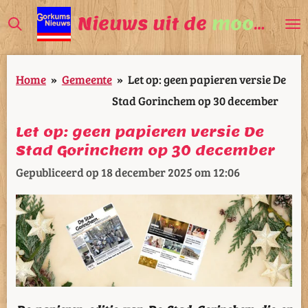
Ga
Nieuws uit de
mooiste
V
direct
naar
Home
»
Gemeente
»
Let op: geen papieren versie De
de
Stad Gorinchem op 30 december
hoofdinhoud
Let op: geen papieren versie De
Stad Gorinchem op 30 december
Gepubliceerd op 18 december 2025 om 12:06