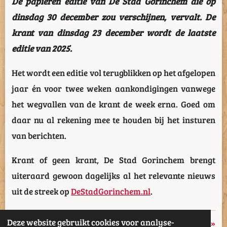
De papieren editie van De Stad Gorinchem die op
dinsdag 30 december zou verschijnen, vervalt. De
krant van dinsdag 23 december wordt de laatste
editie van 2025.
Het wordt een editie vol terugblikken op het afgelopen
jaar én voor twee weken aankondigingen vanwege
het wegvallen van de krant de week erna. Goed om
daar nu al rekening mee te houden bij het insturen
van berichten.
Krant of geen krant, De Stad Gorinchem brengt
uiteraard gewoon dagelijks al het relevante nieuws
uit de streek op
DeStadGorinchem.nl
.
Deze website gebruikt cookies voor analyse-
«
Vorige
Volgende
»