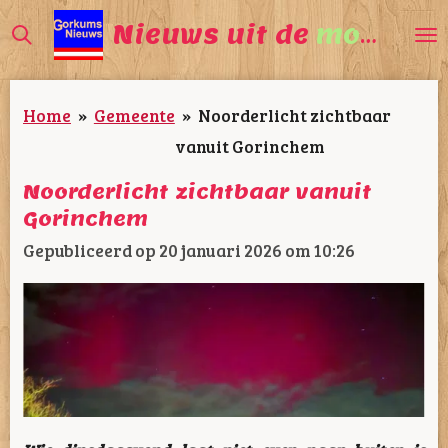
Ga
Nieuws uit de
mooiste
direct
naar
Home
»
Gemeente
»
Noorderlicht zichtbaar
de
vanuit Gorinchem
hoofdinhoud
Noorderlicht zichtbaar vanuit
Gorinchem
Gepubliceerd op 20 januari 2026 om 10:26