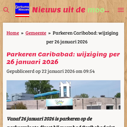
Ga
Nieuws uit de
mooiste
V
direct
naar
Home
»
Gemeente
»
Parkeren Caribabad: wijziging
de
per 26 januari 2026
hoofdinhoud
Parkeren Caribabad: wijziging per
26 januari 2026
Gepubliceerd op 22 januari 2026 om 09:54
Vanaf 26 januari 2026 is parkeren op de