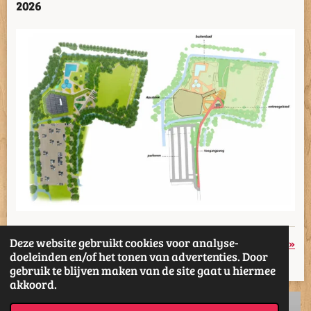
2026
Deze website gebruikt cookies voor analyse-
«
Vorige
Volgende
»
doeleinden en/of het tonen van advertenties. Door
gebruik te blijven maken van de site gaat u hiermee
D
D
S
D
akkoord.
e
e
h
e
l
e
a
l
e
l
r
e