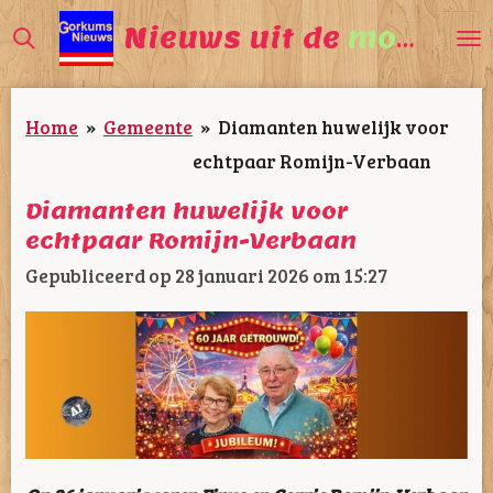
Ga
Nieuws uit de
mooiste
direct
naar
Home
»
Gemeente
»
Diamanten huwelijk voor
de
echtpaar Romijn-Verbaan
hoofdinhoud
Diamanten huwelijk voor
echtpaar Romijn-Verbaan
Gepubliceerd op 28 januari 2026 om 15:27