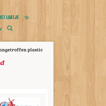
HET LAATJE
ngetroffen plastic
nd