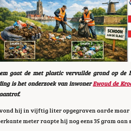
m gaat de met plastic vervuilde grond op de h
ing is het onderzoek van inwoner
Ewoud de Kro
aantrof.
ond hij in vijftig liter opgegraven aarde maar 
ierkante meter raapte hij nog eens 35 gram aan s