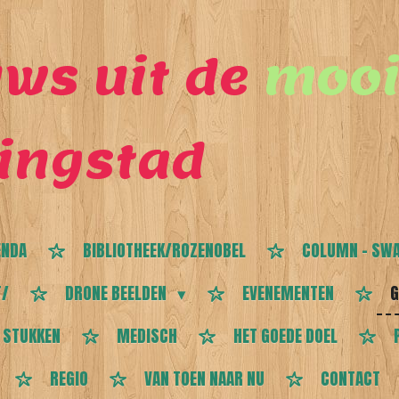
ws uit de
mooi
ingstad
ENDA
BIBLIOTHEEK/ROZENOBEL
COLUMN - SWA
T/
DRONE BEELDEN
EVENEMENTEN
G
 STUKKEN
MEDISCH
HET GOEDE DOEL
REGIO
VAN TOEN NAAR NU
CONTACT