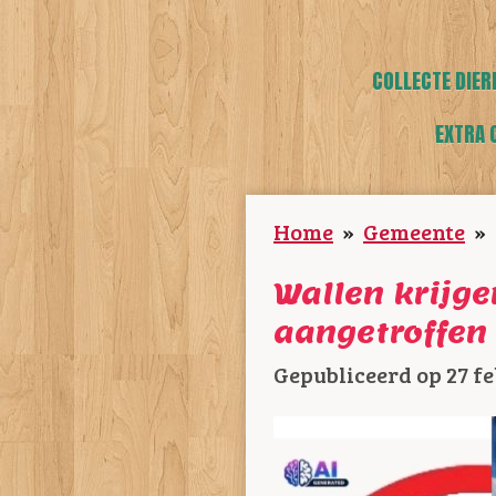
COLLECTE DIER
EXTRA 
Home
»
Gemeente
»
Wallen krijg
aangetroffen 
Gepubliceerd op 27 fe