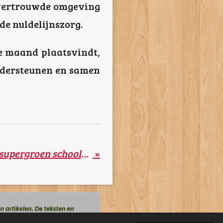
n vertrouwde omgeving
e nuldelijnszorg.
de maand plaatsvindt,
ndersteunen en samen
Feestelijke opening supergroen schoolplein bij locatie Albertine Kehrer
»