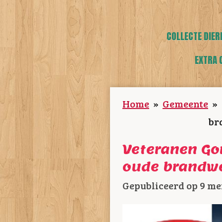
COLLECTE DIER
EXTRA 
Home
»
Gemeente
»
br
Veteranen Go
oude brandw
Gepubliceerd op 9 mei