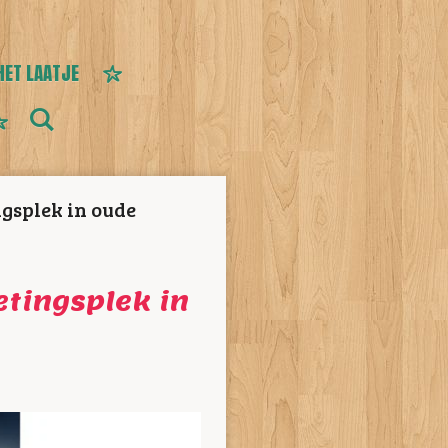
HET LAATJE
gsplek in oude
tingsplek in