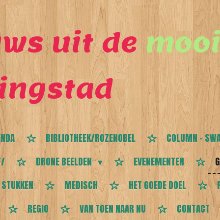
ws uit de
mooi
ingstad
ENDA
BIBLIOTHEEK/ROZENOBEL
COLUMN - SWA
T/
DRONE BEELDEN
EVENEMENTEN
G
 STUKKEN
MEDISCH
HET GOEDE DOEL
REGIO
VAN TOEN NAAR NU
CONTACT