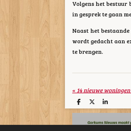
Volgens het bestuur 
in gesprek te gaan m
Naast het bestaande 
wordt gedacht aan e
te brengen.
«
D
D
S
e
e
h
l
e
a
e
l
r
n
e