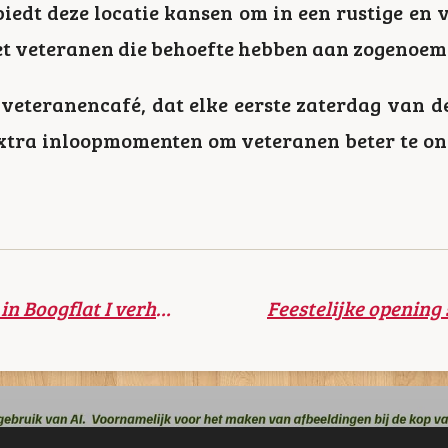
biedt deze locatie kansen om in een rustige e
et veteranen die behoefte hebben aan zogenoemd
veteranencafé, dat elke eerste zaterdag van 
xtra inloopmomenten om veteranen beter te o
14 nieuwe woningen in Boogflat I verhuurd