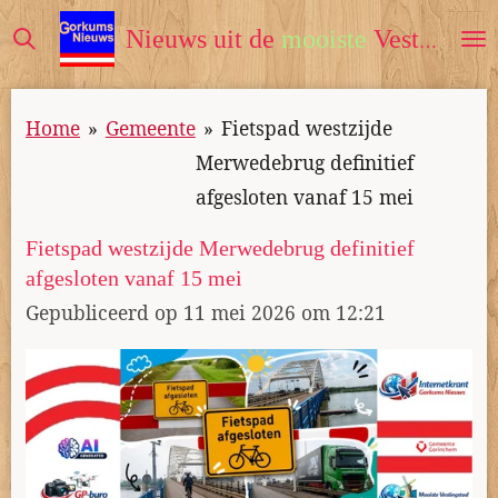
Ga
Nieuws uit de
mooiste
Vestingstad
direct
naar
Home
»
Gemeente
»
Fietspad westzijde
de
Merwedebrug definitief
hoofdinhoud
afgesloten vanaf 15 mei
Fietspad westzijde Merwedebrug definitief
afgesloten vanaf 15 mei
Gepubliceerd op 11 mei 2026 om 12:21