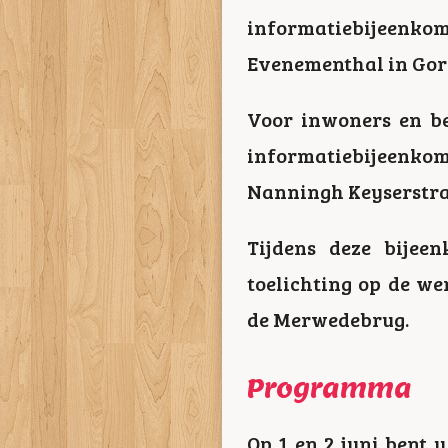
informatiebijeenkoms
Evenementhal in Gor
Voor inwoners en be
informatiebijeenkom
Nanningh Keyserstraa
Tijdens deze bije
toelichting op de 
de Merwedebrug.
Programma
Op 1 en 2 juni bent 