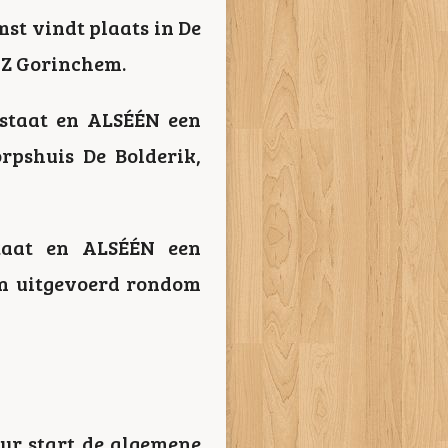
st vindt plaats in De
HZ Gorinchem.
rstaat en ALSÉÉN een
rpshuis De Bolderik,
taat en ALSÉÉN een
n uitgevoerd rondom
uur start de algemene