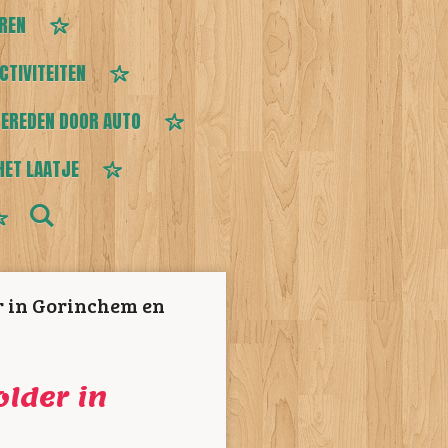
EREN
CTIVITEITEN
EREDEN DOOR AUTO
HET LAATJE
r in Gorinchem en
lder in