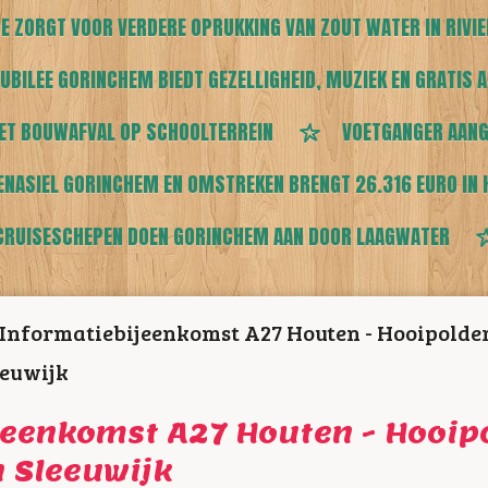
E ZORGT VOOR VERDERE OPRUKKING VAN ZOUT WATER IN RIVI
UBILEE GORINCHEM BIEDT GEZELLIGHEID, MUZIEK EN GRATIS A
ET BOUWAFVAL OP SCHOOLTERREIN
VOETGANGER AANG
ENASIEL GORINCHEM EN OMSTREKEN BRENGT 26.316 EURO IN 
CRUISESCHEPEN DOEN GORINCHEM AAN DOOR LAAGWATER
Informatiebijeenkomst A27 Houten - Hooipolde
eeuwijk
jeenkomst A27 Houten - Hooipo
 Sleeuwijk