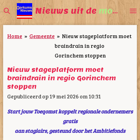
Ga
Nieuws uit de
mooiste
direct
naar
Home
»
Gemeente
»
Nieuw stageplatform moet
de
braindrain in regio
hoofdinhoud
Gorinchem stoppen
Nieuw stageplatform moet
braindrain in regio Gorinchem
stoppen
Gepubliceerd op 19 mei 2026 om 10:31
Start jouw Toeqomst koppelt regionale ondernemers
gratis
aan stagiairs, gesteund door het Ambitiefonds