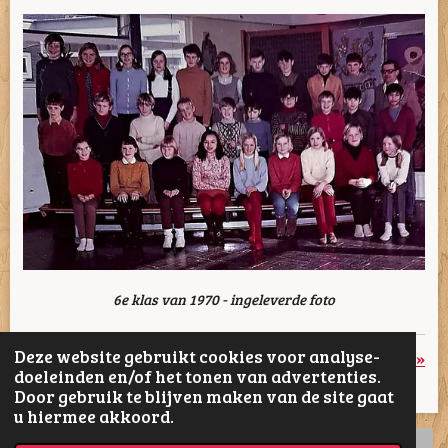
6e klas van 1970 - ingeleverde foto
Deze website gebruikt cookies voor analyse-
«
Vorige
Volgende
»
doeleinden en/of het tonen van advertenties.
Door gebruik te blijven maken van de site gaat
D
D
S
D
u hiermee akkoord.
e
e
h
e
l
e
a
l