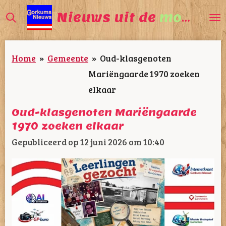
Ga
Nieuws uit de
mooiste
direct
naar
Home
»
Gemeente
»
Oud-klasgenoten
de
Mariëngaarde 1970 zoeken
hoofdinhoud
elkaar
Oud-klasgenoten Mariëngaarde
1970 zoeken elkaar
Gepubliceerd op 12 juni 2026 om 10:40