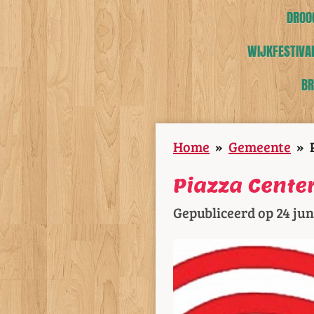
DROOG
WIJKFESTIVAL
BR
Home
»
Gemeente
»
Piazza Center
Gepubliceerd op 24 jun