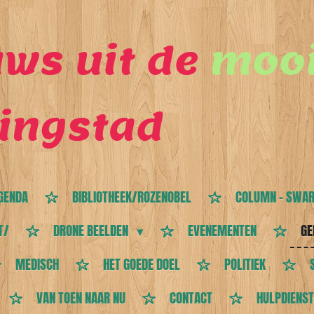
ws uit de
mooi
ingstad
GENDA
BIBLIOTHEEK/ROZENOBEL
COLUMN - SWAR
T/
DRONE BEELDEN
EVENEMENTEN
GE
MEDISCH
HET GOEDE DOEL
POLITIEK
VAN TOEN NAAR NU
CONTACT
HULPDIENS