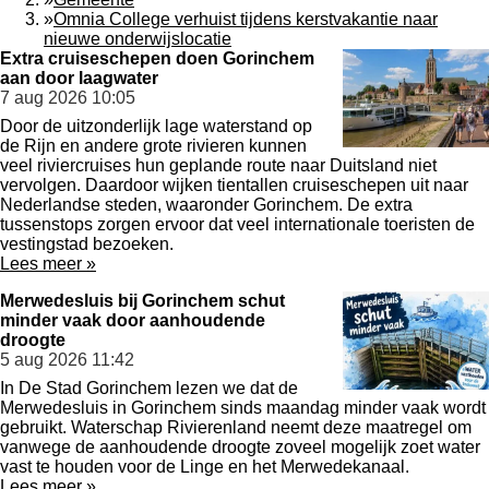
»
Omnia College verhuist tijdens kerstvakantie naar
nieuwe onderwijslocatie
Extra cruiseschepen doen Gorinchem
aan door laagwater
7 aug 2026
10:05
Door de uitzonderlijk lage waterstand op
de Rijn en andere grote rivieren kunnen
veel riviercruises hun geplande route naar Duitsland niet
vervolgen. Daardoor wijken tientallen cruiseschepen uit naar
Nederlandse steden, waaronder Gorinchem. De extra
tussenstops zorgen ervoor dat veel internationale toeristen de
vestingstad bezoeken.
Lees meer »
Merwedesluis bij Gorinchem schut
minder vaak door aanhoudende
droogte
5 aug 2026
11:42
In De Stad Gorinchem lezen we dat de
Merwedesluis in Gorinchem sinds maandag minder vaak wordt
gebruikt. Waterschap Rivierenland neemt deze maatregel om
vanwege de aanhoudende droogte zoveel mogelijk zoet water
vast te houden voor de Linge en het Merwedekanaal.
Lees meer »