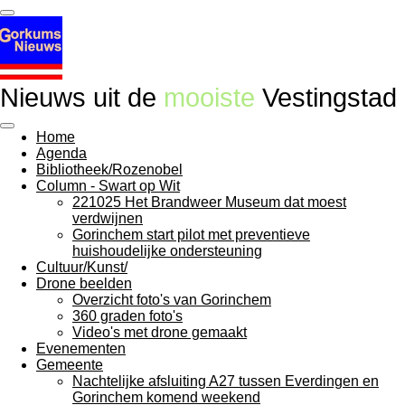
Ga
direct
naar
de
hoofdinhoud
Nieuws uit de
mooiste
Vestingstad
Home
Agenda
Bibliotheek/Rozenobel
Column - Swart op Wit
221025 Het Brandweer Museum dat moest
verdwijnen
Gorinchem start pilot met preventieve
huishoudelijke ondersteuning
Cultuur/Kunst/
Drone beelden
Overzicht foto's van Gorinchem
360 graden foto's
Video's met drone gemaakt
Evenementen
Gemeente
Nachtelijke afsluiting A27 tussen Everdingen en
Gorinchem komend weekend