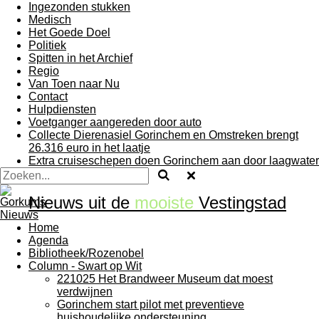
Ingezonden stukken
Medisch
Het Goede Doel
Politiek
Spitten in het Archief
Regio
Van Toen naar Nu
Contact
Hulpdiensten
Voetganger aangereden door auto
Collecte Dierenasiel Gorinchem en Omstreken brengt
26.316 euro in het laatje
Extra cruiseschepen doen Gorinchem aan door laagwater
Nieuws uit de
mooiste
Vestingstad
Home
Agenda
Bibliotheek/Rozenobel
Column - Swart op Wit
221025 Het Brandweer Museum dat moest
verdwijnen
Gorinchem start pilot met preventieve
huishoudelijke ondersteuning