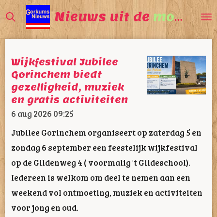
Ga
Nieuws uit de
mooiste
direct
naar
de
Wijkfestival Jubilee
hoofdinhoud
Gorinchem biedt
gezelligheid, muziek
en gratis activiteiten
6 aug 2026
09:25
Jubilee Gorinchem organiseert op zaterdag 5 en
zondag 6 september een feestelijk wijkfestival
op de Gildenweg 4 ( voormalig 't Gildeschool).
Iedereen is welkom om deel te nemen aan een
weekend vol ontmoeting, muziek en activiteiten
voor jong en oud.