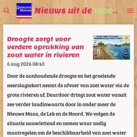
Ga
Nieuws uit de
mooiste
V
direct
naar
de
Droogte zorgt voor
hoofdinhoud
verdere oprukking van
zout water in rivieren
6 aug 2026
08:43
Door de aanhoudende droogte en het groeiende
neerslagtekort neemt de afvoer van zoet water via de
grote rivieren af. Daardoor dringt zout water vanuit
zee verder landinwaarts door in onder meer de
Nieuwe Maas, de Lek en de Noord. We volgen de
situatie nauwlettend en nemen waar nodig
maatregelen om de beschikbaarheid van zoet water