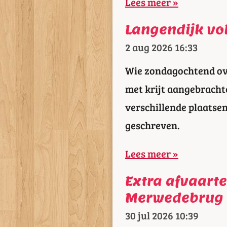
Lees meer »
Langendijk vol
2 aug 2026
16:33
Wie zondagochtend ove
met krijt aangebracht
verschillende plaatse
geschreven.
Lees meer »
Extra afvaart
Merwedebrug 
30 jul 2026
10:39