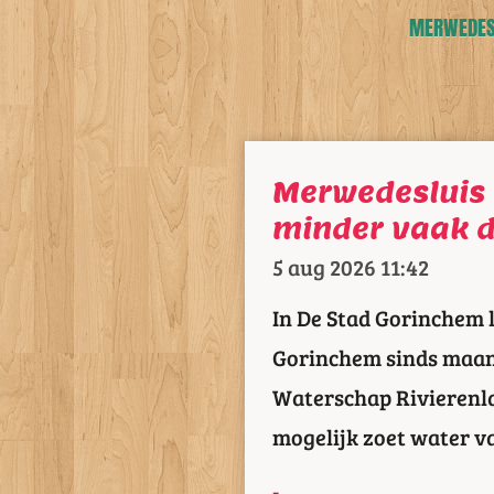
MERWEDESL
Merwedesluis 
minder vaak 
5 aug 2026
11:42
In De Stad Gorinchem 
Gorinchem sinds maan
Waterschap Rivierenl
mogelijk zoet water v