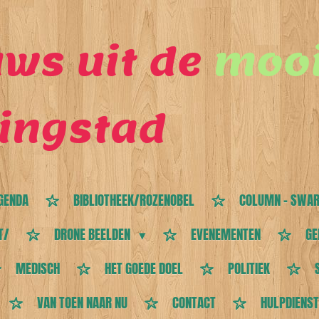
ws uit de
mooi
ingstad
GENDA
BIBLIOTHEEK/ROZENOBEL
COLUMN - SWAR
T/
DRONE BEELDEN
EVENEMENTEN
GE
MEDISCH
HET GOEDE DOEL
POLITIEK
VAN TOEN NAAR NU
CONTACT
HULPDIENS