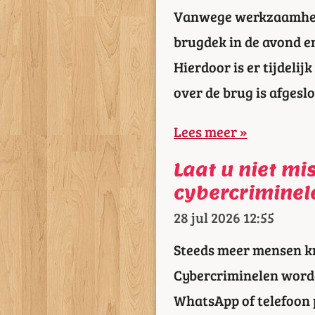
Vanwege werkzaamhed
brugdek in de avond e
Hierdoor is er tijdeli
over de brug is afgesl
Lees meer »
Laat u niet mi
cybercriminel
28 jul 2026
12:55
Steeds meer mensen kr
Cybercriminelen worde
WhatsApp of telefoon 