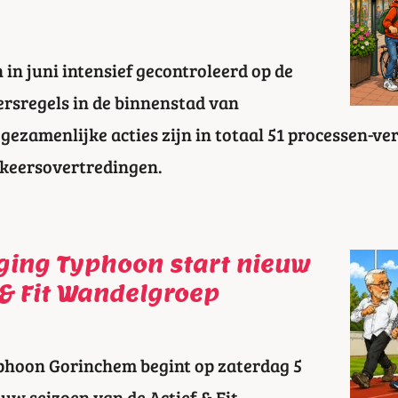
 in juni intensief gecontroleerd op de
ersregels in de binnenstad van
gezamenlijke acties zijn in totaal 51 processen-v
rkeersovertredingen.
iging Typhoon start nieuw
 & Fit Wandelgroep
phoon Gorinchem begint op zaterdag 5
uw seizoen van de Actief & Fit