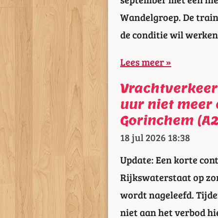
Wandelgroep. De train
de conditie wil werke
Lees meer »
Vrachtverkeer 
uur niet meer
Gorinchem (A2
18 jul 2026
18:38
Update: Een korte con
Rijkswaterstaat op zo
wordt nageleefd. Tijd
niet aan het verbod h