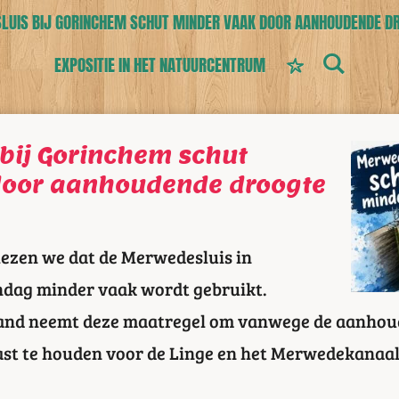
UIS BIJ GORINCHEM SCHUT MINDER VAAK DOOR AANHOUDENDE D
EXPOSITIE IN HET NATUURCENTRUM
bij Gorinchem schut
door aanhoudende droogte
lezen we dat de Merwedesluis in
dag minder vaak wordt gebruikt.
and neemt deze maatregel om vanwege de aanhou
ast te houden voor de Linge en het Merwedekanaal