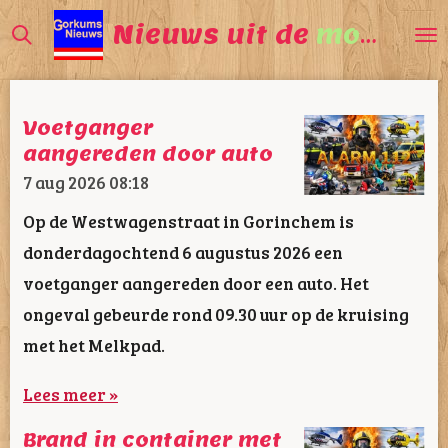
Ga
Nieuws uit de
mooiste
direct
naar
de
Voetganger
hoofdinhoud
aangereden door auto
7 aug 2026
08:18
Op de Westwagenstraat in Gorinchem is
donderdagochtend 6 augustus 2026 een
voetganger aangereden door een auto. Het
ongeval gebeurde rond 09.30 uur op de kruising
met het Melkpad.
Lees meer »
Brand in container met