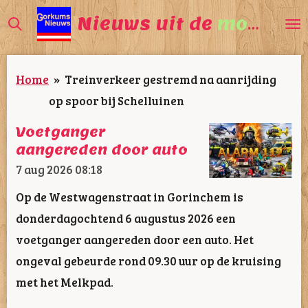
Ga
Nieuws uit de
mooiste
direct
naar
Home
»
Treinverkeer gestremd na aanrijding
de
op spoor bij Schelluinen
hoofdinhoud
Voetganger
aangereden door auto
7 aug 2026
08:18
Op de Westwagenstraat in Gorinchem is
donderdagochtend 6 augustus 2026 een
voetganger aangereden door een auto. Het
ongeval gebeurde rond 09.30 uur op de kruising
met het Melkpad.