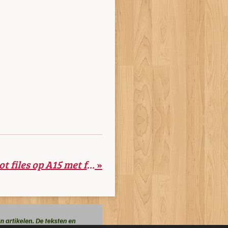
Ongelukken leiden tot files op A15 met forse vertragingen
»