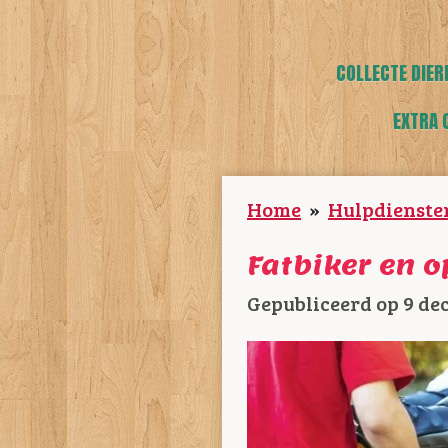
COLLECTE DIER
EXTRA 
Home
»
Hulpdienste
Fatbiker en 
Gepubliceerd op 9 de