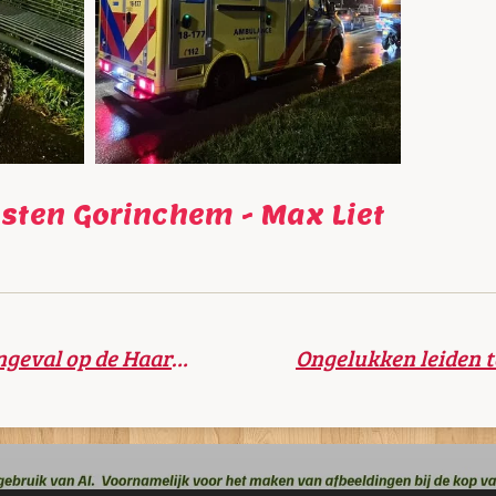
nsten Gorinchem - Max Liet
Fietser gewond bij ongeval op de Haarweg in Gorinchem