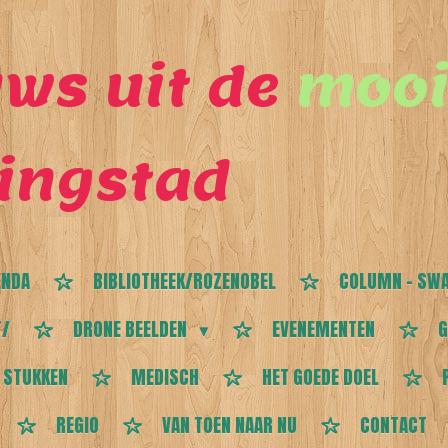
ws uit de
mooi
ingstad
ENDA
BIBLIOTHEEK/ROZENOBEL
COLUMN - SWA
T/
DRONE BEELDEN
EVENEMENTEN
G
 STUKKEN
MEDISCH
HET GOEDE DOEL
REGIO
VAN TOEN NAAR NU
CONTACT