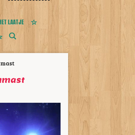
HET LAATJE
nmast
enmast