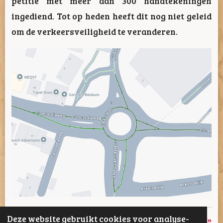
petitie met meer dan 300 handtekeningen
ingediend. Tot op heden heeft dit nog niet geleid
om de verkeersveiligheid te veranderen.
Deze website gebruikt cookies voor analyse-
«
Vorige
Volgende
»