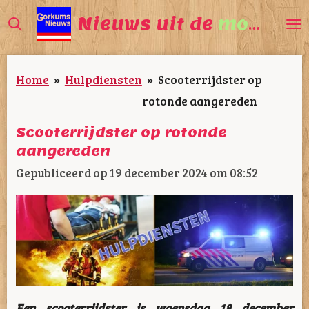
Ga
Nieuws uit de
mooiste
direct
naar
Home
»
Hulpdiensten
»
Scooterrijdster op
de
rotonde aangereden
hoofdinhoud
Scooterrijdster op rotonde
aangereden
Gepubliceerd op 19 december 2024 om 08:52
Een scooterrijdster is woensdag 18 december