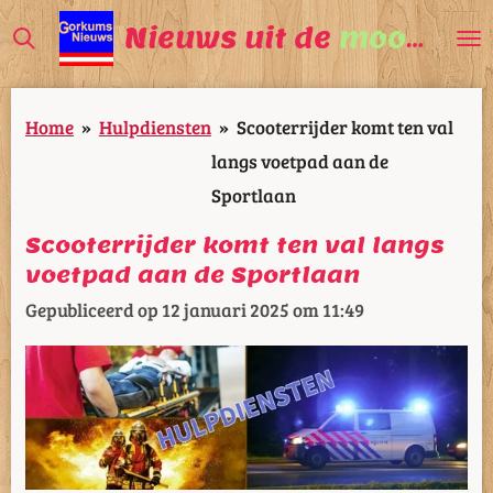
Ga
Nieuws uit de
mooiste
V
direct
naar
Home
»
Hulpdiensten
»
Scooterrijder komt ten val
de
langs voetpad aan de
hoofdinhoud
Sportlaan
Scooterrijder komt ten val langs
voetpad aan de Sportlaan
Gepubliceerd op 12 januari 2025 om 11:49