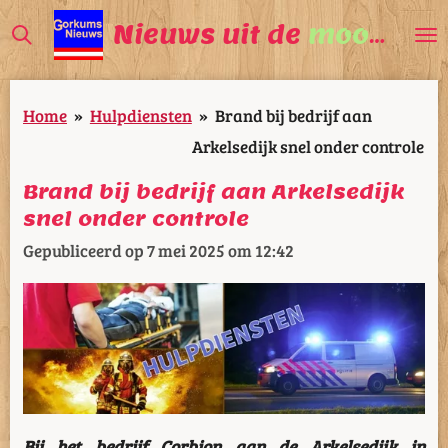
Ga
Nieuws uit de
mooiste
V
direct
naar
Home
»
Hulpdiensten
»
Brand bij bedrijf aan
de
Arkelsedijk snel onder controle
hoofdinhoud
Brand bij bedrijf aan Arkelsedijk
snel onder controle
Gepubliceerd op 7 mei 2025 om 12:42
Bij het bedrijf Corbion aan de Arkelsedijk in