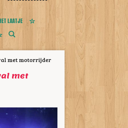
HET LAATJE
al met motorrijder
val met