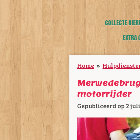
COLLECTE DIER
EXTRA 
Home
»
Hulpdienste
Merwedebrug 
motorrijder
Gepubliceerd op 2 jul