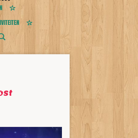
N
IVITEITEN
ost