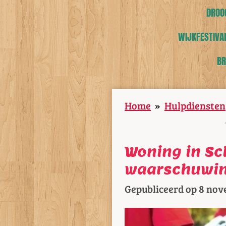
DROOG
WIJKFESTIVAL
BR
Home
»
Hulpdiensten
Woning in Sch
waarschuwing
Gepubliceerd op 8 nov