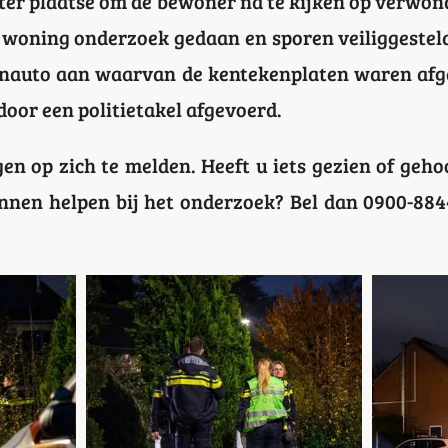
r plaatse om de bewoner na te kijken op verwon
e woning onderzoek gedaan en sporen veiliggesteld
enauto aan waarvan de kentekenplaten waren afge
oor een politietakel afgevoerd.
gen op zich te melden. Heeft u iets gezien of geho
nnen helpen bij het onderzoek? Bel dan 0900-884