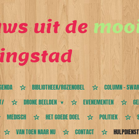
ws uit de
mooi
ingstad
GENDA
BIBLIOTHEEK/ROZENOBEL
COLUMN - SWAR
T/
DRONE BEELDEN
EVENEMENTEN
GE
MEDISCH
HET GOEDE DOEL
POLITIEK
VAN TOEN NAAR NU
CONTACT
HULPDIENS