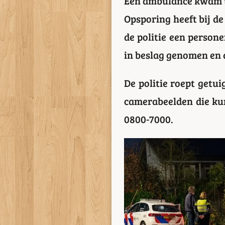
Een ambulance kwam te
Opsporing heeft bij d
de politie een person
in beslag genomen en d
De politie roept getui
camerabeelden die ku
0800-7000.