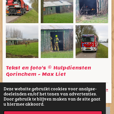
Tekst en foto's © Hulpdiensten
Gorinchem - Max Liet
Deze website gebruikt cookies voor analyse-
«
Vorige
Volgende
»
doeleinden en/of het tonen van advertenties.
Door gebruik te blijven maken van de site gaat
D
D
S
D
u hiermee akkoord.
e
e
h
e
l
e
a
l
e
l
r
e