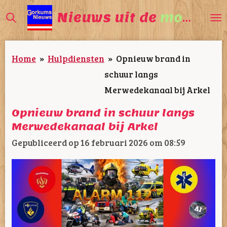
Ga
Nieuws uit de
mooiste
direct
naar
Home
»
Hulpdiensten
»
Opnieuw brand in
de
schuur langs
hoofdinhoud
Merwedekanaal bij Arkel
Opnieuw brand in schuur langs
Merwedekanaal bij Arkel
Gepubliceerd op 16 februari 2026 om 08:59