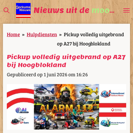
Ga
Nieuws uit de
mooiste
V
direct
naar
Home
»
Hulpdiensten
»
Pickup volledig uitgebrand
de
op A27 bij Hoogblokland
hoofdinhoud
Pickup volledig uitgebrand op A27
bij Hoogblokland
Gepubliceerd op 1 juni 2026 om 16:26